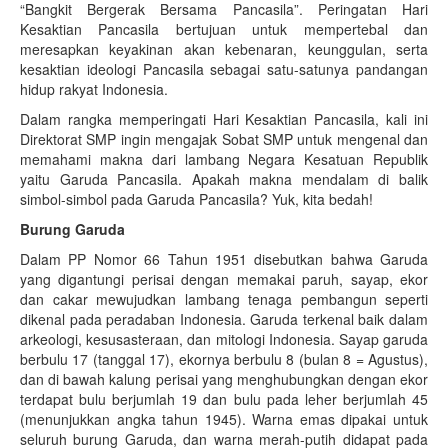
“Bangkit Bergerak Bersama Pancasila”. Peringatan Hari
Kesaktian Pancasila bertujuan untuk mempertebal dan
meresapkan keyakinan akan kebenaran, keunggulan, serta
kesaktian ideologi Pancasila sebagai satu-satunya pandangan
hidup rakyat Indonesia.
Dalam rangka memperingati Hari Kesaktian Pancasila, kali ini
Direktorat SMP ingin mengajak Sobat SMP untuk mengenal dan
memahami makna dari lambang Negara Kesatuan Republik
yaitu Garuda Pancasila. Apakah makna mendalam di balik
simbol-simbol pada Garuda Pancasila? Yuk, kita bedah!
Burung Garuda
Dalam PP Nomor 66 Tahun 1951 disebutkan bahwa Garuda
yang digantungi perisai dengan memakai paruh, sayap, ekor
dan cakar mewujudkan lambang tenaga pembangun seperti
dikenal pada peradaban Indonesia. Garuda terkenal baik dalam
arkeologi, kesusasteraan, dan mitologi Indonesia. Sayap garuda
berbulu 17 (tanggal 17), ekornya berbulu 8 (bulan 8 = Agustus),
dan di bawah kalung perisai yang menghubungkan dengan ekor
terdapat bulu berjumlah 19 dan bulu pada leher berjumlah 45
(menunjukkan angka tahun 1945). Warna emas dipakai untuk
seluruh burung Garuda, dan warna merah-putih didapat pada