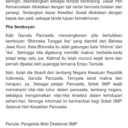
beringin, dilambangkan sebagai tempat berlindung. Dasar Peri
Kemanusiaan dilukiskan dengan tali rantai bermata bulatan dan
persegi. Sedangkan dasar Keadilan Sosial dilukiskan dengan
kapas dan padi, sebagai tanda tujuan kemakmuran.
Pita Semboyan
Kaki Garuda Pancasila mencengkeram pita bertuliskan
semboyan “Bhinneka Tunggal Ika” yang diambil dari Bahasa
Jawa Kuno. Kata Bhinneka itu ialah gabungan kata “bhinna” dan
“ika”. Sehingga bila digabung memiliki makna: berbeda-beda
tetapi tetap satu jua. Kalimat itu telah muncul sejak lama dan
pernah dipakai oleh pujangga ternama Empu Tantular.
Nah, itulah dia filosofi dari lambang Negara Kesatuan Republik
Indonesia, Garuda Pancasila. Ternyata sarat makna dan
harapan, ya. Sebagai pelajar Pancasila, Sobat SMP wajib
memahami nilai-nilai luhur dalam pancasila, lambang negara,
sekaligus mengamalkan nilai-nilai tersebut dalam kehidupan
sehari-hari. Semoga informasi ini bermanfaat bagi Sobat SMP.
Selamat Hari Kesaktian Pancasila.
Penulis: Pengelola Web Direktorat SMP